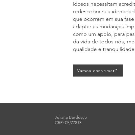
idosos necessitam acredi
redescobrir sua identidad
que ocorrem em sua fase 
adaptar as mudanças impo
como um apoio, para pass
da vida de todos nós, mel
qualidade e tranquilidade
Vamos conversar?
Juliana Bardusco
CRP: 05/77813