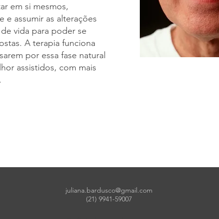
tar em si mesmos,
e e assumir as alterações
de vida para poder se
stas. A terapia funciona
arem por essa fase natural
hor assistidos, com mais
.
juliana.bardusco@gmail.com
(21) 9941-59007