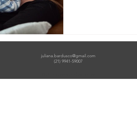
juliana.bardusco@gmail.com
(21) 9941-59007
© 2024 julianabardusco.com