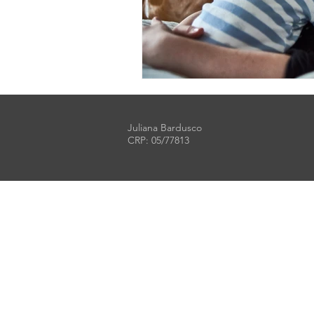
Juliana Bardusco
CRP: 05/77813